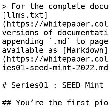
> For the complete docu
[llms.txt]
(https://whitepaper.col
versions of documentati
appending `.md` to page
available as [Markdown]
(https://whitepaper.col
ies01-seed-mint-2022.md)
# Series01 : SEED Mint 
## You’re the first pio