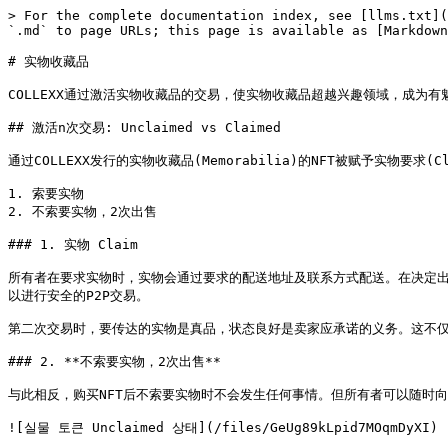
> For the complete documentation index, see [llms.txt](
`.md` to page URLs; this page is available as [Markdown
# 实物收藏品

COLLEXX通过激活实物收藏品的交易，使实物收藏品超越兴趣领域，成为有
## 激活n次交易: Unclaimed vs Claimed

通过COLLEXX发行的实物收藏品(Memorabilia)的NFT被赋予实物要
1. 索要实物

2. 不索要实物，2次出售

### 1. 实物 Claim

所有者在要求实物时，实物会通过要求的配送地址及联系方式配送。在决定出售
以进行安全的P2P交易。

第二次交易时，要传达的实物是真品，状态良好是卖家应承诺的义务。这不仅是
### 2. **不索要实物，2次出售**

与此相反，购买NFT后不索要实物时不会发生任何事情。但所有者可以随时向COL
![실물 토큰 Unclaimed 상태](/files/GeUg89kLpid7MOqmDyXI)
