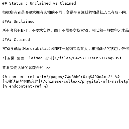
## Status : Unclaimed vs Claimed

根据所有者是否要求拥有实物的不同，交易平台注册的物品状态也有所不同。
#### Unclaimed

所有者只有NFT，不要求实物。由于不需要交换实物，可以和一般数字艺术品N
#### Claimed

实物收藏品(Memorabilia)和NFT一起销售给某人，根据商品的状态，任何人
![실물 토큰 Claimed 상태](/files/E4ZSY11XeLn6JIYnq9DS)

查看实物认证的智能合约 >>

{% content-ref url="/pages/7WuBhhGrOxqSJ9OoAcl3" %}

[实物认证的智能合约](/chinese/collexx/phygital-nft-marketplac